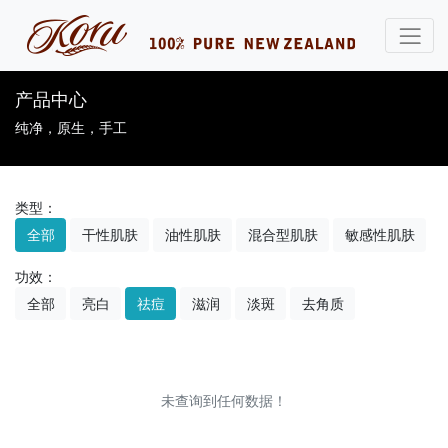
产品中心
纯净，原生，手工
类型：
全部
干性肌肤
油性肌肤
混合型肌肤
敏感性肌肤
功效：
全部
亮白
祛痘
滋润
淡斑
去角质
未查询到任何数据！